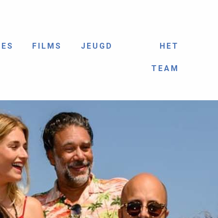
IES
FILMS
JEUGD
HET
TEAM