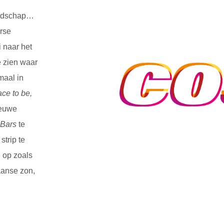
iendschap…
rse
i naar het
e zien waar
maal in
ace to be,
ieuwe
 Bars
te
trip te
 op zoals
aanse zon,