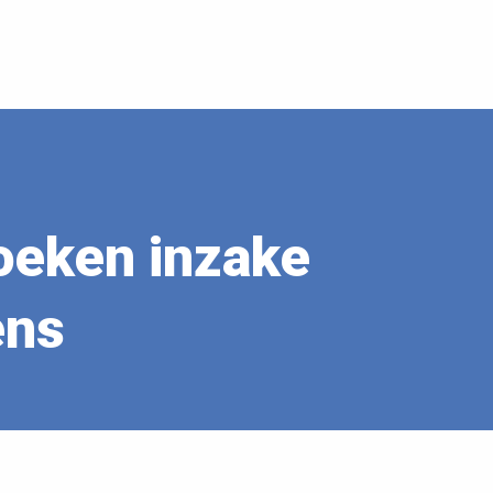
oeken inzake
ens