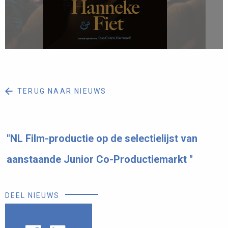
TERUG NAAR NIEUWS
"NL Film-productie op de selectielijst van
aanstaande Junior Co-Productiemarkt "
DEEL NIEUWS