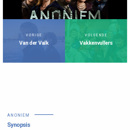
VORIGE
VOLGENDE
Van der Valk
Vakkenvullers
TERUG NAAR SERIES
ANONIEM
Synopsis