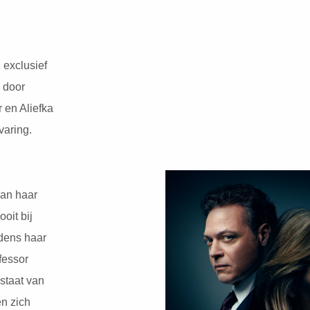
u exclusief
 door
 en Aliefka
varing.
van haar
ooit bij
jdens haar
fessor
staat van
n zich