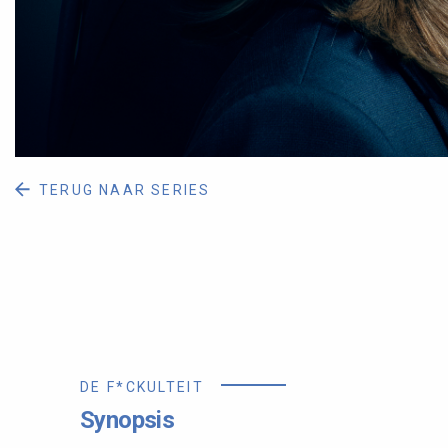
TERUG NAAR SERIES
DE F*CKULTEIT
Synopsis