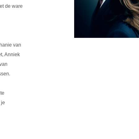
et de ware
hanie van
t, Anniek
 van
ssen.
 te
 je