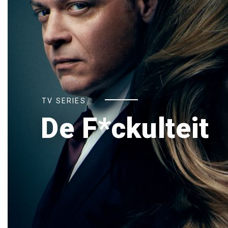
TV SERIES
De F*ckulteit