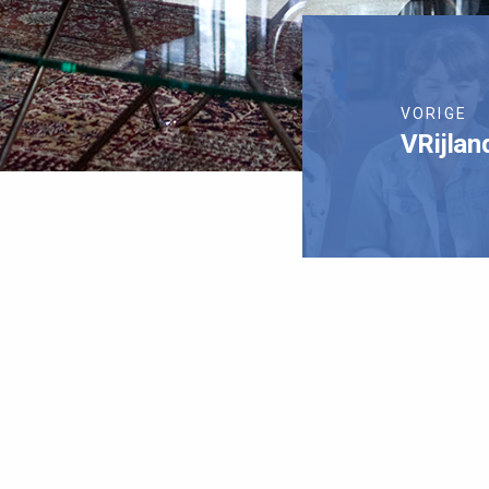
VORIGE
VRijlan