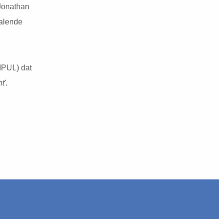
 Jonathan
palende
IPUL) dat
t'.