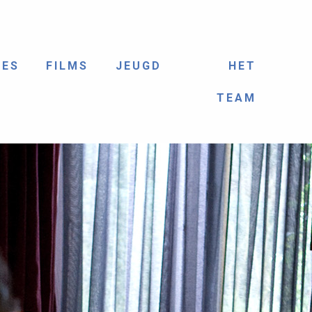
IES
FILMS
JEUGD
HET
TEAM