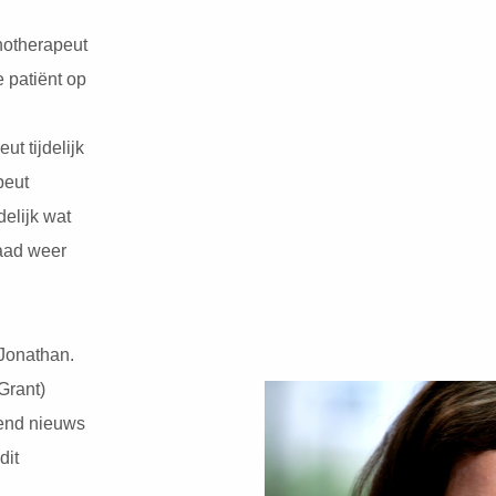
hotherapeut
 patiënt op
ut tijdelijk
peut
delijk wat
raad weer
 Jonathan.
Grant)
kend nieuws
dit