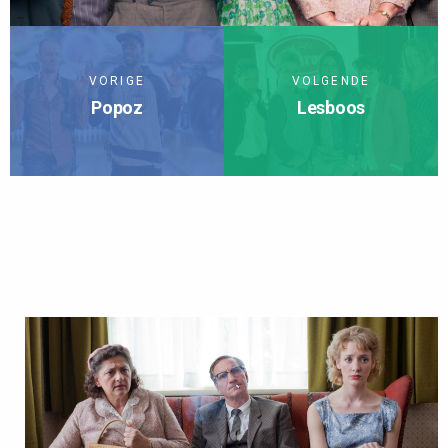
VORIGE
VOLGENDE
Popoz
Lesboos
TERUG NAAR SERIES